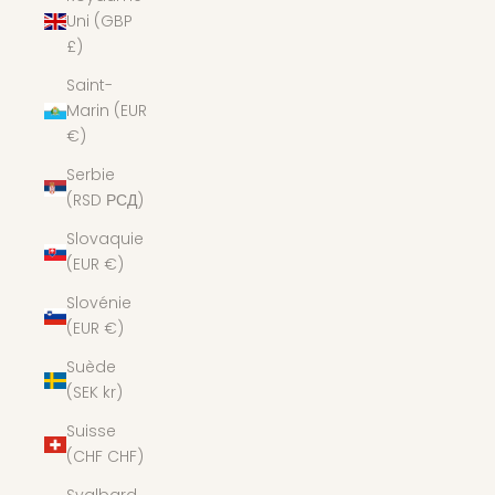
Uni (GBP
£)
Saint-
Marin (EUR
€)
Serbie
(RSD РСД)
Slovaquie
(EUR €)
Slovénie
(EUR €)
Suède
(SEK kr)
Suisse
(CHF CHF)