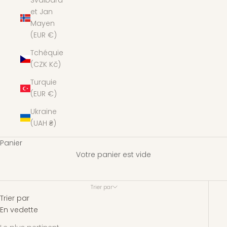
Svalbard
et Jan
Mayen
(EUR €)
Tchéquie
(CZK Kč)
Turquie
(EUR €)
Ukraine
(UAH ₴)
Panier
Bijoux
Votre panier est vide
Trier par
Trier par
En vedette