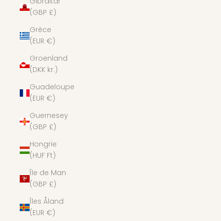
Gibraltar
(GBP £)
Grèce
(EUR €)
Groenland
(DKK kr.)
Guadeloupe
(EUR €)
Guernesey
(GBP £)
Hongrie
(HUF Ft)
Île de Man
(GBP £)
Îles Åland
(EUR €)