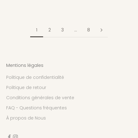
Amaya
Isaya
Prix de vente
Prix de vente
€39,99
€39,99
1
2
3
…
8
Mentions légales
Politique de confidentialité
Politique de retour
Conditions générales de vente
FAQ - Questions fréquentes
À propos de Nous