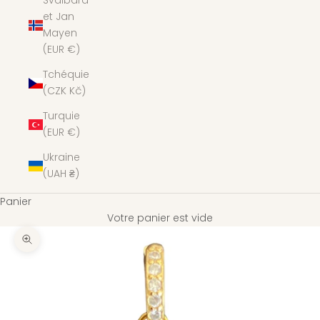
Svalbard
et Jan
Mayen
(EUR €)
Tchéquie
(CZK Kč)
Turquie
(EUR €)
Ukraine
(UAH ₴)
Panier
Votre panier est vide
Zoomer sur l'image