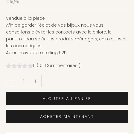
Prix de vente
€19,99
Vendue à la pièce
Afin de garder l'éclat de vos bijoux, nous vous
conseillons d'éviter les contacts avec le chlore, le
parfum, l'eau salée, les produits ménagers, chimiques et
les cosmétiques.
Acier inoxydable sterling 925
0
(
0
Commentaires
)
Diminuer la quantité
Augmenter la quantité
AJOUTER AU PANIER
ACHETER MAINTENANT