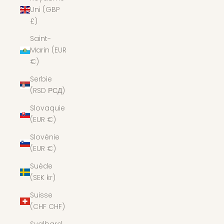
Uni (GBP
£)
Saint-
Marin (EUR
€)
Serbie
(RSD РСД)
Slovaquie
(EUR €)
Slovénie
(EUR €)
Suède
(SEK kr)
Suisse
(CHF CHF)