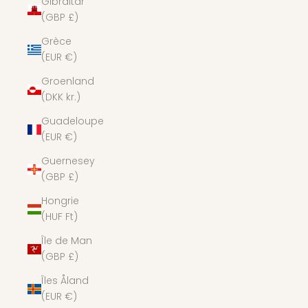
Gibraltar
(GBP £)
Grèce
(EUR €)
Groenland
(DKK kr.)
Guadeloupe
(EUR €)
Guernesey
(GBP £)
Hongrie
(HUF Ft)
Île de Man
(GBP £)
Îles Åland
(EUR €)