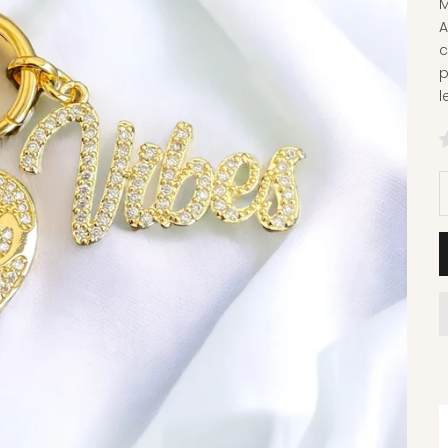
M
A
c
p
l
D