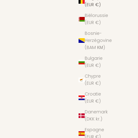
(EUR €)
Biélorussie
(EUR €)
Bosnie-
Herzégovine
(BAM КМ)
Bulgarie
(EUR €)
Chypre
(EUR €)
Croatie
(EUR €)
Danemark
(DKK kr.)
Espagne
(EUR €)