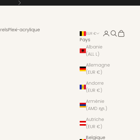
Suivant
rels
Plexi-acrylique
Connexion
Recherche
Panier
EUR €
Pays
Albanie
(ALL L)
Allemagne
(EUR €)
Andorre
(EUR €)
Arménie
(AMD դր.)
Autriche
(EUR €)
Belgique