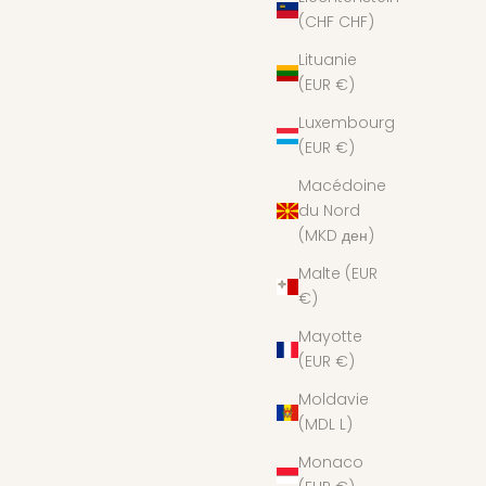
(CHF CHF)
Lituanie
(EUR €)
Luxembourg
(EUR €)
Macédoine
du Nord
(MKD ден)
Malte (EUR
€)
Mayotte
(EUR €)
Moldavie
(MDL L)
Monaco