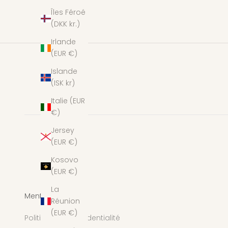
Îles Féroé
(DKK kr.)
Irlande
(EUR €)
Islande
(ISK kr)
Italie (EUR
€)
Jersey
(EUR €)
Kosovo
(EUR €)
La
Mentions légales
Réunion
(EUR €)
Politique de confidentialité