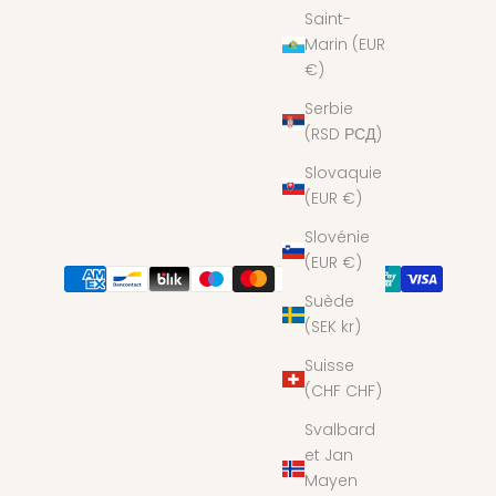
Saint-
Marin (EUR
€)
Serbie
(RSD РСД)
Slovaquie
(EUR €)
Slovénie
(EUR €)
Suède
(SEK kr)
Suisse
(CHF CHF)
Svalbard
et Jan
Mayen