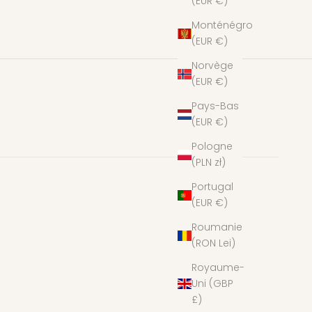
(EUR €)
Monténégro
(EUR €)
Norvège
(EUR €)
Pays-Bas
(EUR €)
Pologne
(PLN zł)
Portugal
(EUR €)
Roumanie
(RON Lei)
Royaume-
Uni (GBP
£)