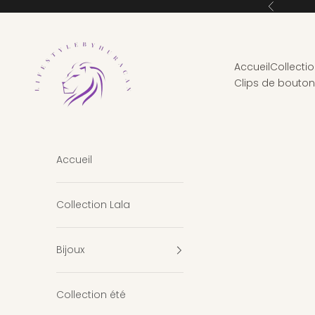
Passer au contenu
Précédent
Lifestylebyhuracan
Accueil
Collectio
Clips de bouto
Accueil
Collection Lala
Bijoux
Collection été