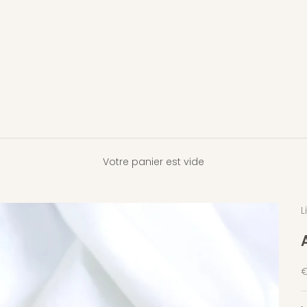
Votre panier est vide
L
P
€