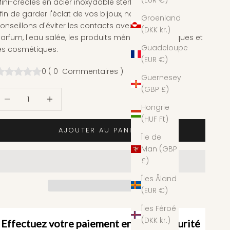
(EUR €)
ini-créoles en acier inoxydable sterling 925.
fin de garder l'éclat de vos bijoux, nous vous
Groenland
onseillons d'éviter les contacts avec le chlore, le
(DKK kr.)
arfum, l'eau salée, les produits ménagers, chimiques et
Guadeloupe
es cosmétiques.
(EUR €)
0
(
0
Commentaires
)
Guernesey
(GBP £)
iminuer la quantité
Augmenter la quantité
Hongrie
(HUF Ft)
AJOUTER AU PANIER
Île de
Man (GBP
£)
Îles Åland
(EUR €)
Îles Féroé
(DKK kr.)
Effectuez votre paiement en toute sécurité