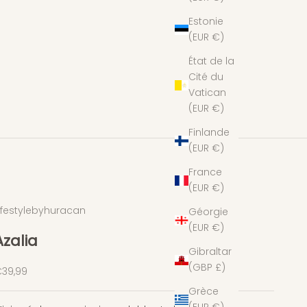
Estonie
(EUR €)
État de la
Cité du
Vatican
(EUR €)
Finlande
(EUR €)
France
(EUR €)
ifestylebyhuracan
Géorgie
(EUR €)
Azalia
Gibraltar
(GBP £)
rix de vente
39,99
Grèce