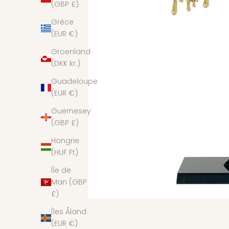
(GBP £)
Grèce
(EUR €)
Groenland
(DKK kr.)
Guadeloupe
(EUR €)
Guernesey
(GBP £)
Hongrie
(HUF Ft)
Île de
Man (GBP
£)
Îles Åland
(EUR €)