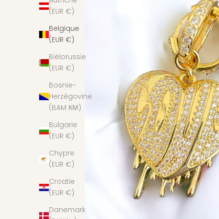
Autriche
(EUR €)
Belgique
(EUR €)
Biélorussie
(EUR €)
Bosnie-
Herzégovine
(BAM КМ)
Bulgarie
(EUR €)
Chypre
(EUR €)
Croatie
(EUR €)
Danemark