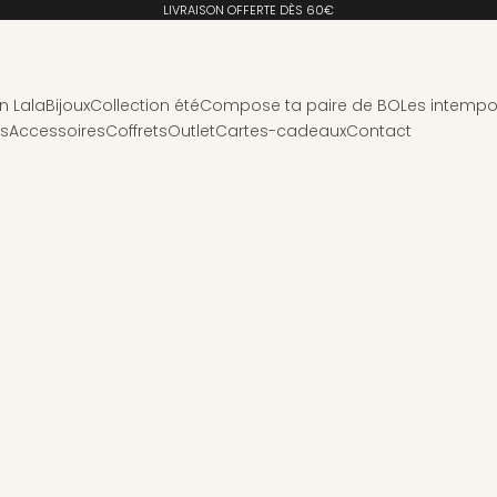
LIVRAISON OFFERTE DÈS 60€
n Lala
Bijoux
Collection été
Compose ta paire de BO
Les intempo
ns
Accessoires
Coffrets
Outlet
Cartes-cadeaux
Contact