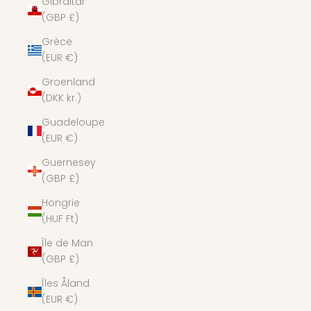
Gibraltar
(GBP £)
Grèce
(EUR €)
Groenland
(DKK kr.)
Guadeloupe
(EUR €)
Guernesey
(GBP £)
Hongrie
(HUF Ft)
Île de Man
(GBP £)
Îles Åland
(EUR €)