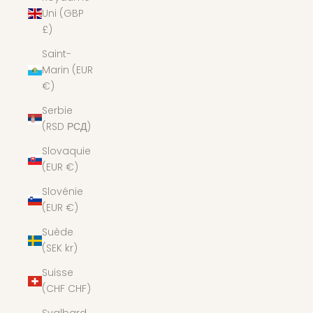
Uni (GBP
£)
Saint-
Marin (EUR
€)
Serbie
(RSD РСД)
Slovaquie
(EUR €)
Slovénie
(EUR €)
Suède
(SEK kr)
Suisse
(CHF CHF)