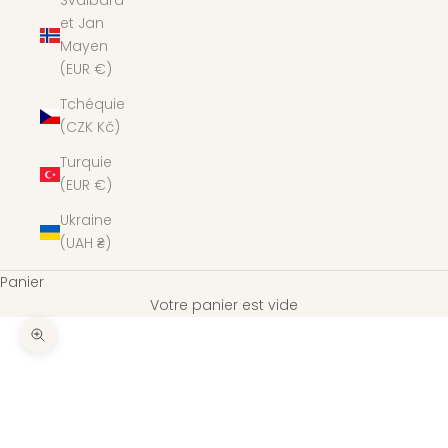
Svalbard
et Jan
Mayen
(EUR €)
Tchéquie
(CZK Kč)
Turquie
(EUR €)
Ukraine
(UAH ₴)
Panier
Votre panier est vide
Zoomer sur l'image