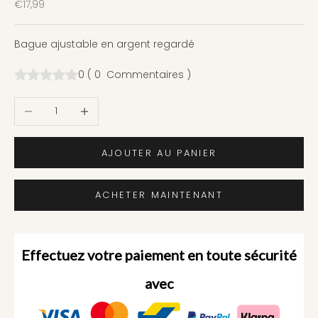
Prix de vente
€17,99
Bague ajustable en argent regardé
0
(
0
Commentaires
)
Diminuer la quantité
Augmenter la quantité
AJOUTER AU PANIER
ACHETER MAINTENANT
Effectuez votre paiement en toute sécurité
avec