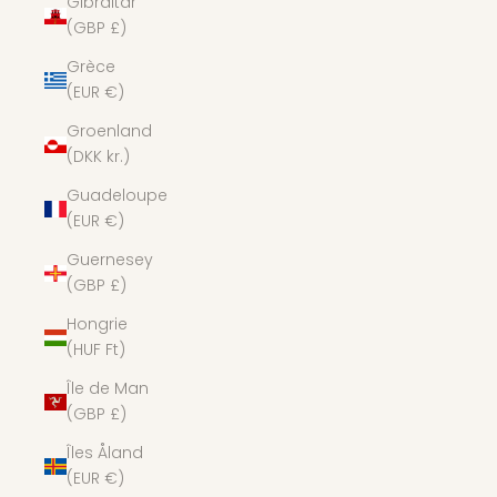
Gibraltar
(GBP £)
Grèce
(EUR €)
Groenland
(DKK kr.)
Guadeloupe
(EUR €)
Guernesey
(GBP £)
Hongrie
(HUF Ft)
Île de Man
(GBP £)
Îles Åland
(EUR €)