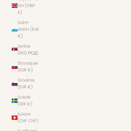
Uni (GBP
£)
Saint-
Marin (EUR
€)
Serbie
(RSD РСД)
Slovaquie
(EUR €)
Slovénie
(EUR €)
Suède
(SEK kr)
Suisse
(CHF CHF)