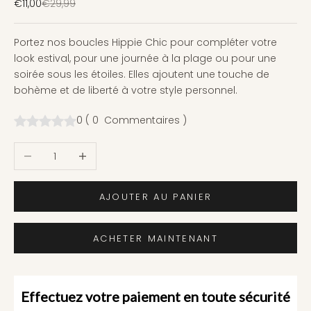
Prix de vente
Prix normal
€11,00
€29,99
Portez nos boucles Hippie Chic pour compléter votre
look estival, pour une journée à la plage ou pour une
soirée sous les étoiles. Elles ajoutent une touche de
bohème et de liberté à votre style personnel.
0
(
0
Commentaires
)
Diminuer la quantité
Augmenter la quantité
AJOUTER AU PANIER
ACHETER MAINTENANT
Effectuez votre paiement en toute sécurité