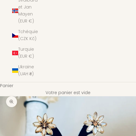
Svalbard
et Jan
Mayen
(EUR €)
Tchéquie
(CZK Kč)
Turquie
(EUR €)
Ukraine
(UAH ₴)
Panier
Votre panier est vide
Zoomer sur l'image