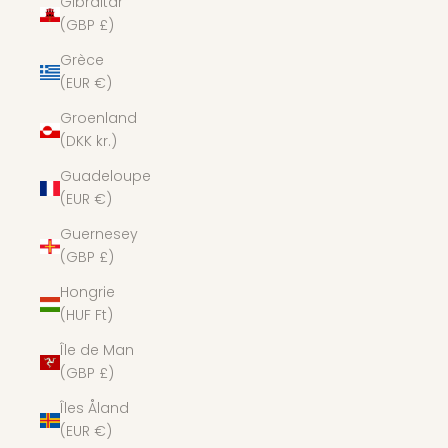
Gibraltar
(GBP £)
Grèce
(EUR €)
Groenland
(DKK kr.)
Guadeloupe
(EUR €)
Guernesey
(GBP £)
Hongrie
(HUF Ft)
Île de Man
(GBP £)
Îles Åland
(EUR €)