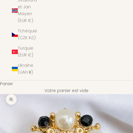
Svalbard
et Jan
Mayen
(EUR €)
Tchéquie
(CZK Kč)
Turquie
(EUR €)
Ukraine
(UAH ₴)
Panier
Votre panier est vide
Zoomer sur l'image