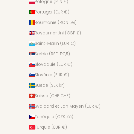
Pologne (PLN zł)
Portugal (EUR €)
Roumanie (RON Lei)
Royaume-Uni (GBP £)
Saint-Marin (EUR €)
Serbie (RSD РСД)
Slovaquie (EUR €)
Slovénie (EUR €)
Suède (SEK kr)
Suisse (CHF CHF)
Svalbard et Jan Mayen (EUR €)
Tchéquie (CZK Kč)
Turquie (EUR €)