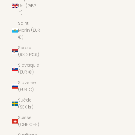
Uni (GBP
£)
Saint-
Marin (EUR
€)
Serbie
(RSD РСД)
Slovaquie
(EUR €)
Slovénie
(EUR €)
Suède
(SEK kr)
Suisse
(CHF CHF)