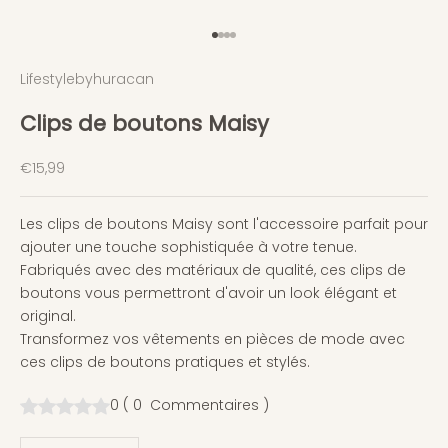
Aller à l'élément 1
Aller à l'élément 2
Aller à l'élément 3
Aller à l'élément 4
Lifestylebyhuracan
Clips de boutons Maisy
Prix de vente
€15,99
Les clips de boutons Maisy sont l'accessoire parfait pour
ajouter une touche sophistiquée à votre tenue.
Fabriqués avec des matériaux de qualité, ces clips de
boutons vous permettront d'avoir un look élégant et
original.
Transformez vos vêtements en pièces de mode avec
ces clips de boutons pratiques et stylés.
0
(
0
Commentaires
)