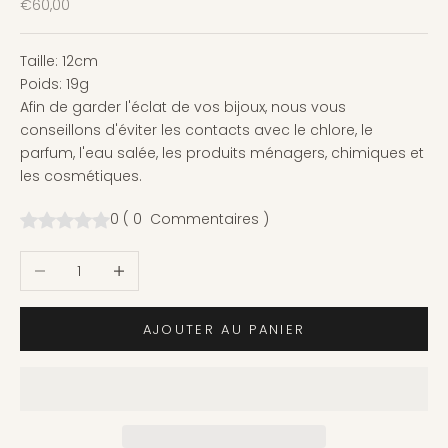
Prix de vente
€60,00
Taille: 12cm
Poids: 19g
Afin de garder l'éclat de vos bijoux, nous vous
conseillons d'éviter les contacts avec le chlore, le
parfum, l'eau salée, les produits ménagers, chimiques et
les cosmétiques.
0
(
0
Commentaires
)
Diminuer la quantité
Augmenter la quantité
AJOUTER AU PANIER