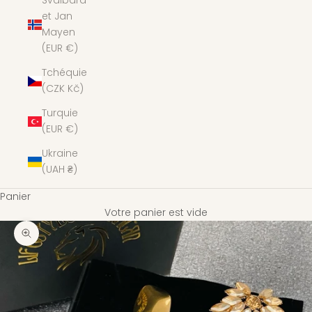
Svalbard
et Jan
Mayen
(EUR €)
Tchéquie
(CZK Kč)
Turquie
(EUR €)
Ukraine
(UAH ₴)
Panier
Votre panier est vide
Zoomer sur l'image