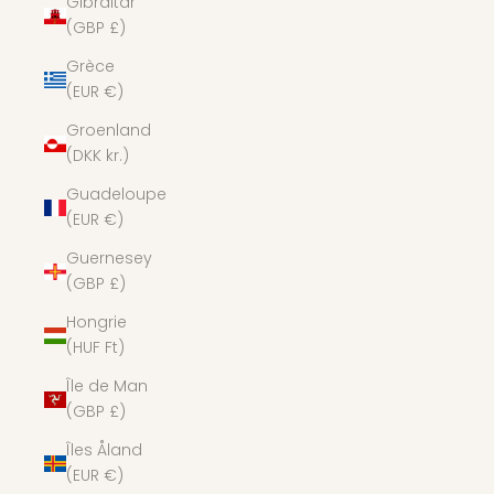
Gibraltar
(GBP £)
Grèce
(EUR €)
Groenland
(DKK kr.)
Guadeloupe
(EUR €)
Guernesey
(GBP £)
Hongrie
(HUF Ft)
Île de Man
(GBP £)
Îles Åland
(EUR €)