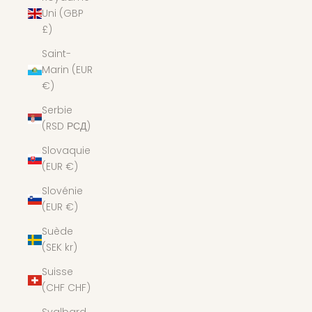
Uni (GBP
£)
Saint-
Marin (EUR
€)
Serbie
(RSD РСД)
Slovaquie
(EUR €)
Slovénie
(EUR €)
Suède
(SEK kr)
Suisse
(CHF CHF)