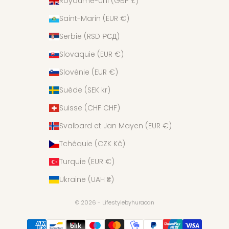
Royaume-Uni (GBP £)
Saint-Marin (EUR €)
Serbie (RSD РСД)
Slovaquie (EUR €)
Slovénie (EUR €)
Suède (SEK kr)
Suisse (CHF CHF)
Svalbard et Jan Mayen (EUR €)
Tchéquie (CZK Kč)
Turquie (EUR €)
Ukraine (UAH ₴)
© 2026 - Lifestylebyhuracan