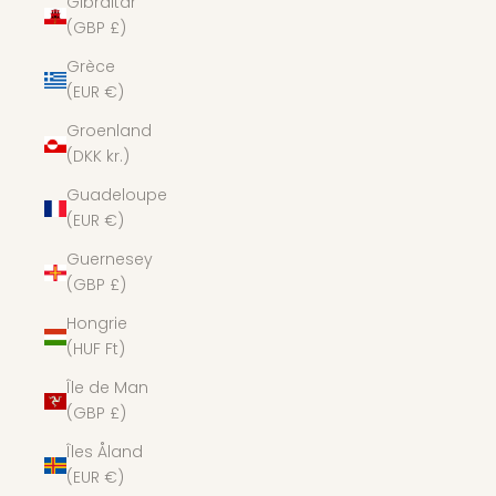
Gibraltar
(GBP £)
Grèce
(EUR €)
Groenland
(DKK kr.)
Guadeloupe
(EUR €)
Guernesey
(GBP £)
Hongrie
(HUF Ft)
Île de Man
(GBP £)
Îles Åland
(EUR €)