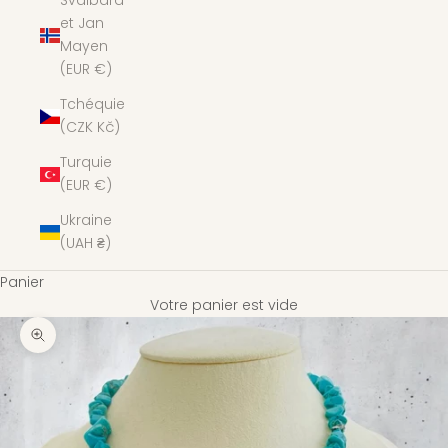
Svalbard
et Jan
Mayen
(EUR €)
Tchéquie
(CZK Kč)
Turquie
(EUR €)
Ukraine
(UAH ₴)
Panier
Votre panier est vide
Zoomer sur l'image