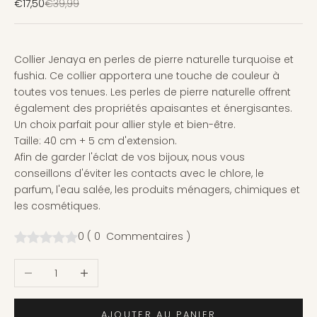
Prix de vente
Prix normal
€17,50
€39,99
Collier Jenaya en perles de pierre naturelle turquoise et
fushia. Ce collier apportera une touche de couleur à
toutes vos tenues. Les perles de pierre naturelle offrent
également des propriétés apaisantes et énergisantes.
Un choix parfait pour allier style et bien-être.
Taille: 40 cm + 5 cm d'extension.
Afin de garder l'éclat de vos bijoux, nous vous
conseillons d'éviter les contacts avec le chlore, le
parfum, l'eau salée, les produits ménagers, chimiques et
les cosmétiques.
0
(
0
Commentaires
)
Diminuer la quantité
Augmenter la quantité
AJOUTER AU PANIER