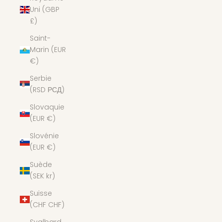
Uni (GBP
£)
Saint-
Marin (EUR
€)
Serbie
(RSD РСД)
Slovaquie
(EUR €)
Slovénie
(EUR €)
Suède
(SEK kr)
Suisse
(CHF CHF)