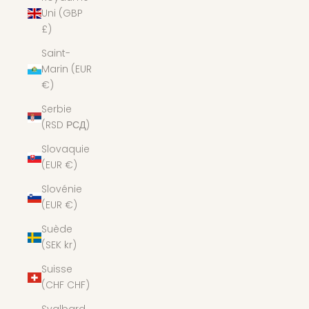
Uni (GBP
£)
Saint-
Marin (EUR
€)
Serbie
(RSD РСД)
Slovaquie
(EUR €)
Slovénie
(EUR €)
Suède
(SEK kr)
Suisse
(CHF CHF)