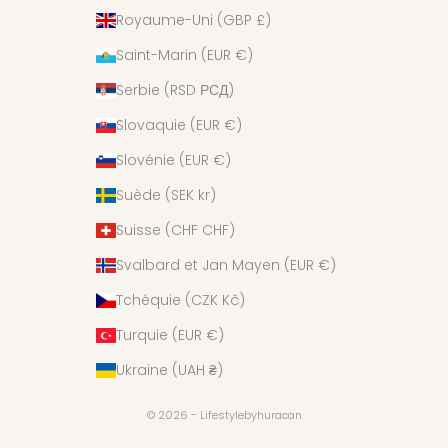
Royaume-Uni (GBP £)
Saint-Marin (EUR €)
Serbie (RSD РСД)
Slovaquie (EUR €)
Slovénie (EUR €)
Suède (SEK kr)
Suisse (CHF CHF)
Svalbard et Jan Mayen (EUR €)
Tchéquie (CZK Kč)
Turquie (EUR €)
Ukraine (UAH ₴)
© 2026 - Lifestylebyhuracan