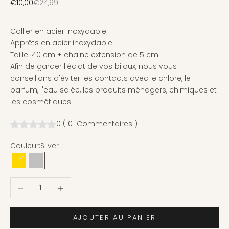
Prix de vente
Prix normal
€10,00
€24,99
Collier en acier inoxydable.
Apprêts en acier inoxydable.
Taille: 40 cm + chaine extension de 5 cm
Afin de garder l'éclat de vos bijoux, nous vous
conseillons d'éviter les contacts avec le chlore, le
parfum, l'eau salée, les produits ménagers, chimiques et
les cosmétiques.
0
(
0
Commentaires
)
Couleur:
Silver
Gold
Silver
Diminuer la quantité
Augmenter la quantité
AJOUTER AU PANIER