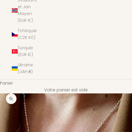
Svalbard
et Jan
Mayen
(EUR €)
Tchéquie
(CZK Kč)
Turquie
(EUR €)
Ukraine
(UAH ₴)
Panier
Votre panier est vide
Zoomer sur l'image