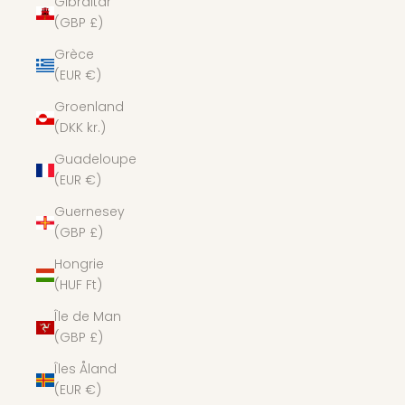
Gibraltar
(GBP £)
Grèce
(EUR €)
Groenland
(DKK kr.)
Guadeloupe
(EUR €)
Guernesey
(GBP £)
Hongrie
(HUF Ft)
Île de Man
(GBP £)
Îles Åland
(EUR €)