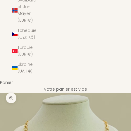
Svalbard
et Jan
Mayen
(EUR €)
Tchéquie
(CZK Kč)
Turquie
(EUR €)
Ukraine
(UAH ₴)
Panier
Votre panier est vide
Zoomer sur l'image