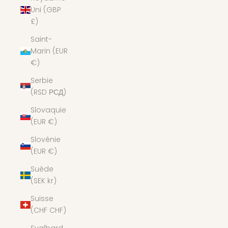
Uni (GBP
£)
Saint-
Marin (EUR
€)
Serbie
(RSD РСД)
Slovaquie
(EUR €)
Slovénie
(EUR €)
Suède
(SEK kr)
Suisse
(CHF CHF)