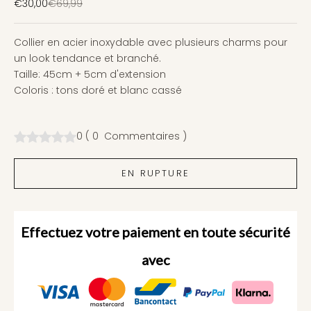
Prix de vente
Prix normal
€30,00
€69,99
Collier en acier inoxydable avec plusieurs charms pour
un look tendance et branché.
Taille: 45cm + 5cm d'extension
Coloris : tons doré et blanc cassé
0
(
0
Commentaires
)
EN RUPTURE
Effectuez votre paiement en toute sécurité
avec