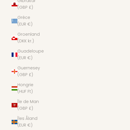
Gibraltar
(GBP £)
Grèce
(EUR €)
Groenland
(DKK kr.)
Guadeloupe
(EUR €)
Guernesey
(GBP £)
Hongrie
(HUF Ft)
Île de Man
(GBP £)
Îles Åland
(EUR €)