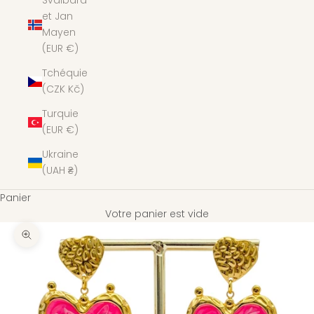
Svalbard
et Jan
Mayen
(EUR €)
Tchéquie
(CZK Kč)
Turquie
(EUR €)
Ukraine
(UAH ₴)
Panier
Votre panier est vide
Zoomer sur l'image