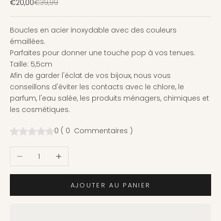
Prix de vente
Prix normal
€20,00
€39,99
Boucles en acier inoxydable avec des couleurs
émaillées.
Parfaites pour donner une touche pop à vos tenues.
Taille: 5,5cm
Afin de garder l'éclat de vos bijoux, nous vous
conseillons d'éviter les contacts avec le chlore, le
parfum, l'eau salée, les produits ménagers, chimiques et
les cosmétiques.
0
(
0
Commentaires
)
Diminuer la quantité
Augmenter la quantité
AJOUTER AU PANIER