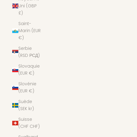
Uni (GBP
£)
Saint-
Marin (EUR
€)
Serbie
(RSD РСД)
Slovaquie
(EUR €)
Slovénie
(EUR €)
Suède
(SEK kr)
Suisse
(CHF CHF)