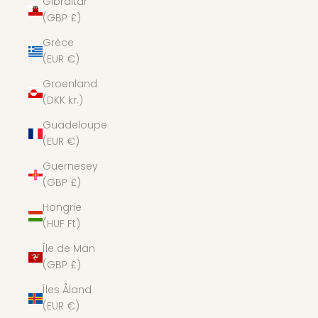
Gibraltar
(GBP £)
Grèce
(EUR €)
Groenland
(DKK kr.)
Guadeloupe
(EUR €)
Guernesey
(GBP £)
Hongrie
(HUF Ft)
Île de Man
(GBP £)
Îles Åland
(EUR €)