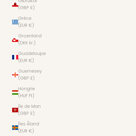
Gibraltar
(GBP £)
Grèce
(EUR €)
Groenland
(DKK kr.)
Guadeloupe
(EUR €)
Guernesey
(GBP £)
Hongrie
(HUF Ft)
Île de Man
(GBP £)
Îles Åland
(EUR €)