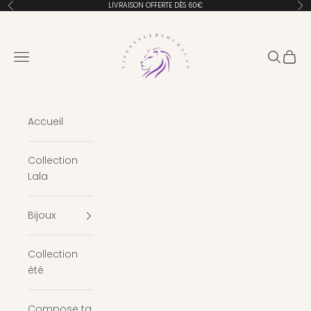
Passer au contenu
LIVRAISON OFFERTE DÈS 60€
Précédent
Sui
Lifestylebyhuracan
Menu
Recherc
Panie
Accueil
Collection
Lala
Bijoux
Collection
été
Compose ta