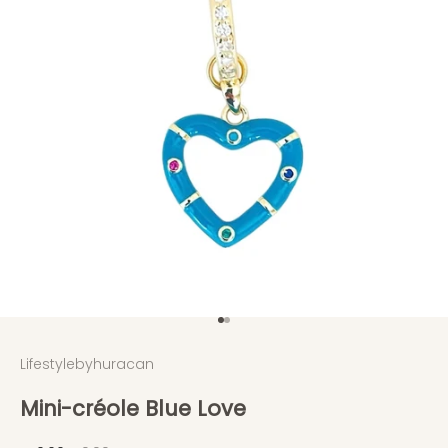
Aller à l'élément 1
Aller à l'élément 2
Lifestylebyhuracan
Mini-créole Blue Love