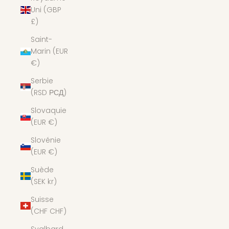
Uni (GBP
£)
Saint-
Marin (EUR
€)
Serbie
(RSD РСД)
Slovaquie
(EUR €)
Slovénie
(EUR €)
Suède
(SEK kr)
Suisse
(CHF CHF)