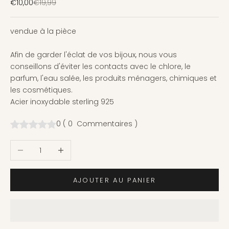
Prix de vente
Prix normal
€10,00
€19,99
vendue à la pièce
Afin de garder l'éclat de vos bijoux, nous vous
conseillons d'éviter les contacts avec le chlore, le
parfum, l'eau salée, les produits ménagers, chimiques et
les cosmétiques.
Acier inoxydable sterling 925
0
(
0
Commentaires
)
Diminuer la quantité
Augmenter la quantité
AJOUTER AU PANIER