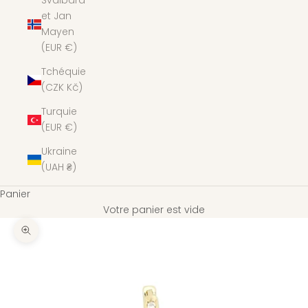
Svalbard
et Jan
Mayen
(EUR €)
Tchéquie
(CZK Kč)
Turquie
(EUR €)
Ukraine
(UAH ₴)
Panier
Votre panier est vide
Zoomer sur l'image