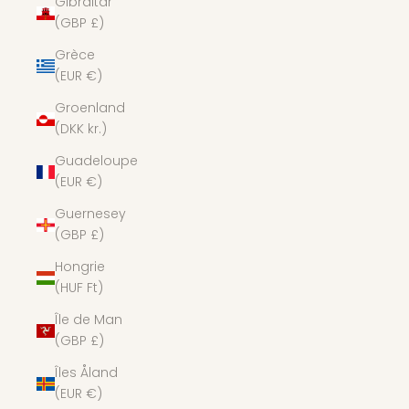
Gibraltar
(GBP £)
Grèce
(EUR €)
Groenland
(DKK kr.)
Guadeloupe
(EUR €)
Guernesey
(GBP £)
Hongrie
(HUF Ft)
Île de Man
(GBP £)
Îles Åland
(EUR €)