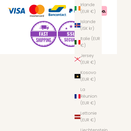
Irlande
(EUR €)
Islande
(ISK kr)
Italie (EUR
€)
Jersey
(EUR €)
Kosovo
(EUR €)
La
Réunion
(EUR €)
Lettonie
(EUR €)
Liechtenstein