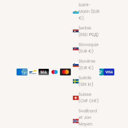
Saint-
Marin (EUR
€)
Serbie
(RSD РСД)
Slovaquie
(EUR €)
Slovénie
(EUR €)
Suède
(SEK kr)
Suisse
(CHF CHF)
Svalbard
et Jan
Mayen