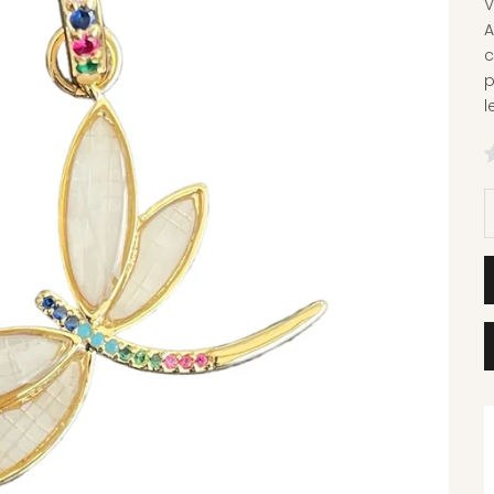
V
A
c
p
l
D