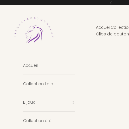
Passer au contenu
Précédent
Lifestylebyhuracan
Accueil
Collectio
Clips de bouto
Accueil
Collection Lala
Bijoux
Collection été