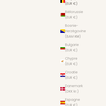
(EUR €)
Biélorussie
(EUR €)
Bosnie-
Herzégovine
(BAM КМ)
Bulgarie
(EUR €)
Chypre
(EUR €)
Croatie
(EUR €)
Danemark
(DKK kr.)
Espagne
(EUR €)