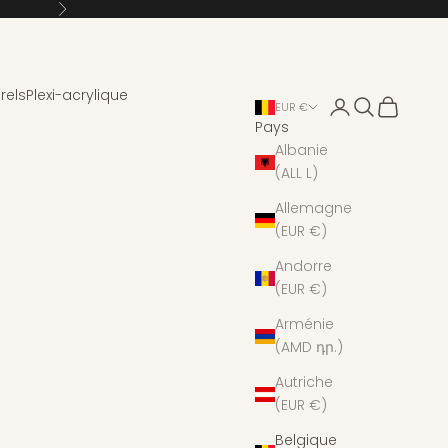
Suivant
rels
Plexi-acrylique
Connexion
Recherche
Panier
EUR €
Pays
Albanie
(ALL L)
Allemagne
(EUR €)
Andorre
(EUR €)
Arménie
(AMD դր.)
Autriche
(EUR €)
Belgique