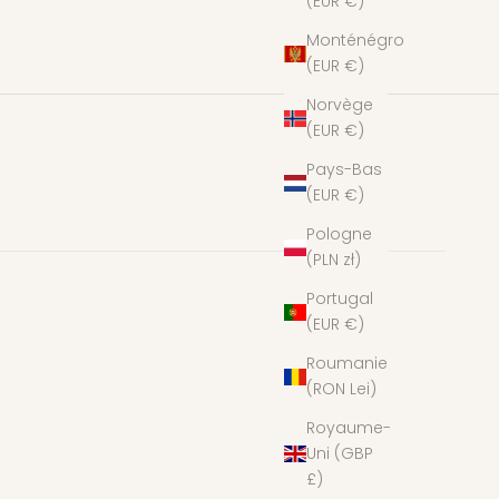
(EUR €)
Monténégro
(EUR €)
Norvège
(EUR €)
Pays-Bas
(EUR €)
Pologne
(PLN zł)
Portugal
(EUR €)
Roumanie
(RON Lei)
Royaume-
Uni (GBP
£)