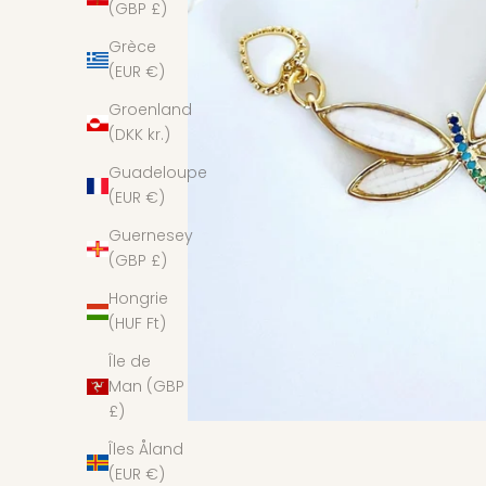
(GBP £)
Grèce
(EUR €)
Groenland
(DKK kr.)
Guadeloupe
(EUR €)
Guernesey
(GBP £)
Hongrie
(HUF Ft)
Île de
Man (GBP
£)
Îles Åland
(EUR €)