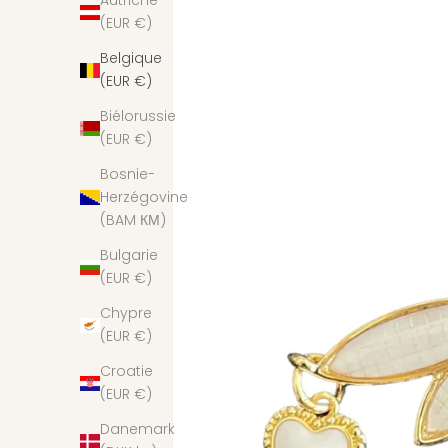
Autriche
(EUR €)
Belgique
(EUR €)
Biélorussie
(EUR €)
Bosnie-
Herzégovine
(BAM КМ)
Bulgarie
(EUR €)
Chypre
(EUR €)
Croatie
(EUR €)
Danemark