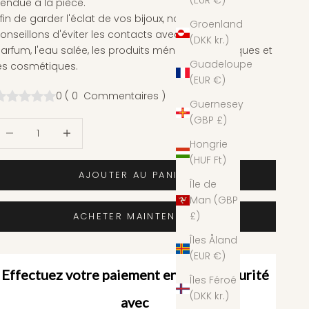
(EUR €)
endue à la pièce.
fin de garder l'éclat de vos bijoux, nous vous
Groenland
onseillons d'éviter les contacts avec le chlore, le
(DKK kr.)
arfum, l'eau salée, les produits ménagers, chimiques et
Guadeloupe
es cosmétiques.
(EUR €)
0
(
0
Commentaires
)
Guernesey
(GBP £)
iminuer la quantité
Augmenter la quantité
Hongrie
(HUF Ft)
AJOUTER AU PANIER
Île de
Man (GBP
£)
ACHETER MAINTENANT
Îles Åland
(EUR €)
Effectuez votre paiement en toute sécurité
Îles Féroé
(DKK kr.)
avec