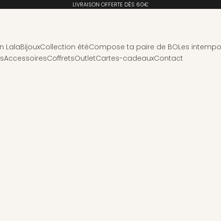
LIVRAISON OFFERTE DÈS 60€
n Lala
Bijoux
Collection été
Compose ta paire de BO
Les intempo
ns
Accessoires
Coffrets
Outlet
Cartes-cadeaux
Contact