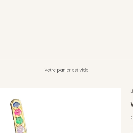
Votre panier est vide
L
P
€