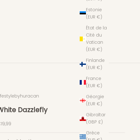
Estonie
(EUR €)
État de la
Cité du
Vatican
(EUR €)
Finlande
(EUR €)
France
(EUR €)
ifestylebyhuracan
Géorgie
(EUR €)
White Dazzlefly
Gibraltar
(GBP £)
rix de vente
19,99
Grèce