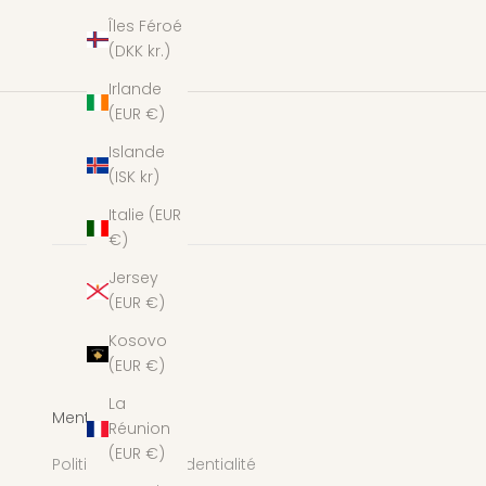
Îles Féroé
(DKK kr.)
Irlande
(EUR €)
Islande
(ISK kr)
Italie (EUR
€)
Jersey
(EUR €)
Kosovo
(EUR €)
La
Mentions légales
Réunion
(EUR €)
Politique de confidentialité