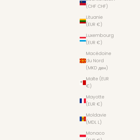
(CHF CHF)
Lituanie
(EUR €)
Luxembourg
(EUR €)
Macédoine
du Nord
(MKD ден)
Malte (EUR
€)
Mayotte
(EUR €)
Moldavie
(MDL L)
Monaco