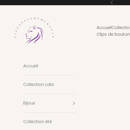
Passer au contenu
Précédent
Lifestylebyhuracan
Accueil
Collectio
Clips de bouto
Accueil
Collection Lala
Bijoux
Collection été