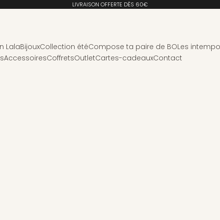
LIVRAISON OFFERTE DÈS 60€
n Lala
Bijoux
Collection été
Compose ta paire de BO
Les intempo
ns
Accessoires
Coffrets
Outlet
Cartes-cadeaux
Contact