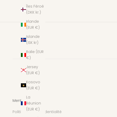
Îles Féroé
(DKK kr.)
Irlande
(EUR €)
Islande
(ISK kr)
Italie (EUR
€)
Jersey
(EUR €)
Kosovo
(EUR €)
La
Mentions légales
Réunion
(EUR €)
Politique de confidentialité