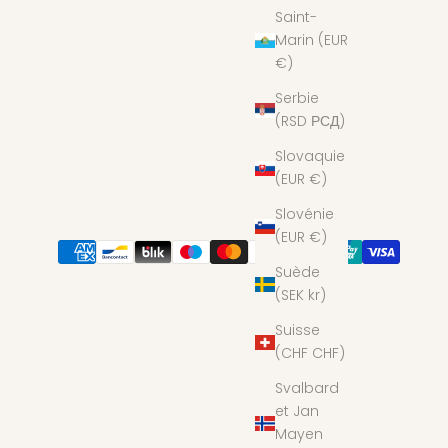
Saint-
Marin (EUR
€)
Serbie
(RSD РСД)
Slovaquie
(EUR €)
Slovénie
(EUR €)
Suède
(SEK kr)
Suisse
(CHF CHF)
Svalbard
et Jan
Mayen