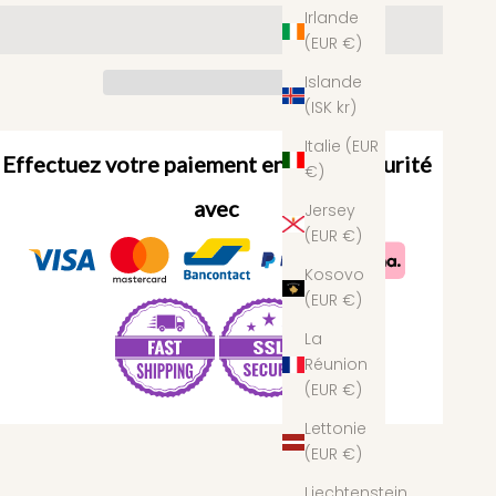
Irlande
(EUR €)
Islande
(ISK kr)
Italie (EUR
Effectuez votre paiement en toute sécurité
€)
avec
Jersey
(EUR €)
Kosovo
(EUR €)
La
Réunion
(EUR €)
Lettonie
(EUR €)
Liechtenstein