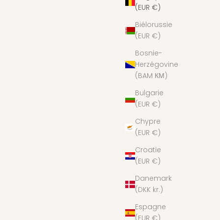
(EUR €)
Biélorussie
(EUR €)
Bosnie-
Herzégovine
(BAM КМ)
Bulgarie
(EUR €)
Chypre
(EUR €)
Croatie
(EUR €)
Danemark
(DKK kr.)
Espagne
(EUR €)