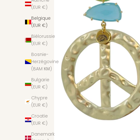
Autriche
(EUR €)
Belgique
(EUR €)
Biélorussie
(EUR €)
Bosnie-
Herzégovine
(BAM КМ)
Bulgarie
(EUR €)
Chypre
(EUR €)
Croatie
(EUR €)
Danemark