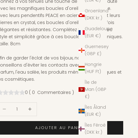
(EUR €)
onnez à vos tenues une touche de paix et de beauté
vec les magnifiques boucles d'oreilles Salora Blue.
Groenland
vec leurs pendentifs PEACE en acier inoxydable et leurs
(DKK kr.)
ierres en crystal, ces boucles d'oreilles sont à la fois
Guadeloupe
légantes et résistantes. Complétez votre look avec
(EUR €)
tyle et simplicité grâce à ces boucles d'oreilles uniques.
aille: 8cm
Guernesey
(GBP £)
fin de garder l'éclat de vos bijoux, nous vous
Hongrie
onseillons d'éviter les contacts avec le chlore, le
(HUF Ft)
arfum, l'eau salée, les produits ménagers, chimiques et
es cosmétiques.
Île de
Man (GBP
0
(
0
Commentaires
)
£)
iminuer la quantité
Augmenter la quantité
Îles Åland
(EUR €)
Îles Féroé
AJOUTER AU PANIER
(DKK kr.)