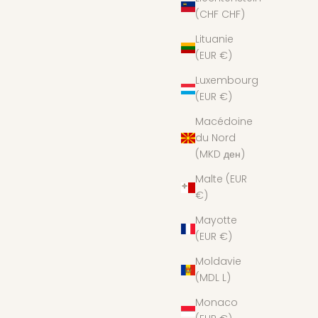
(CHF CHF)
Lituanie
(EUR €)
Luxembourg
(EUR €)
Macédoine
du Nord
(MKD ден)
Malte (EUR
€)
Mayotte
(EUR €)
Moldavie
(MDL L)
Monaco