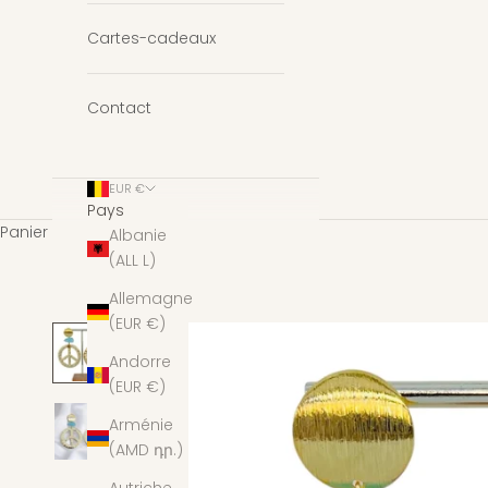
Cartes-cadeaux
Contact
EUR €
Pays
Panier
Albanie
(ALL L)
Allemagne
(EUR €)
Andorre
(EUR €)
Arménie
(AMD դր.)