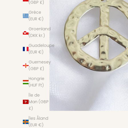
(GBP £)
Grèce
(EUR €)
Groenland
(DKK kr.)
Guadeloupe
(EUR €)
Guernesey
(GBP £)
Hongrie
(HUF Ft)
Île de
Man (GBP
£)
Îles Åland
(EUR €)