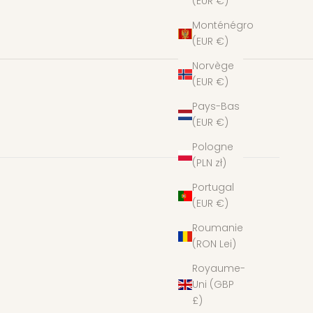
(EUR €)
Monténégro
(EUR €)
Norvège
(EUR €)
Pays-Bas
(EUR €)
Pologne
(PLN zł)
Portugal
(EUR €)
Roumanie
(RON Lei)
Royaume-
Uni (GBP
£)