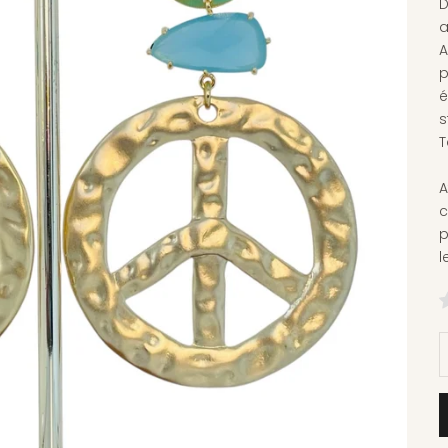
D
a
A
p
é
s
T
A
c
p
l
D