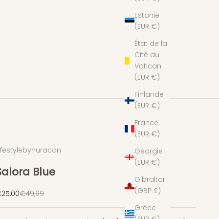
Estonie
(EUR €)
État de la
Cité du
Vatican
(EUR €)
Finlande
(EUR €)
France
(EUR €)
ifestylebyhuracan
Géorgie
(EUR €)
Salora Blue
Gibraltar
(GBP £)
rix de vente
Prix normal
25,00
€49,99
Grèce