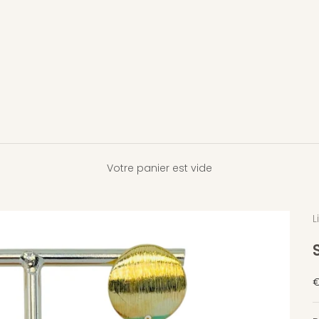
Votre panier est vide
L
P
€