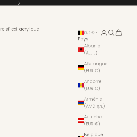
Suivant
rels
Plexi-acrylique
Connexion
Recherche
Panier
EUR €
Pays
Albanie
(ALL L)
Allemagne
(EUR €)
Andorre
(EUR €)
Arménie
(AMD դր.)
Autriche
(EUR €)
Belgique