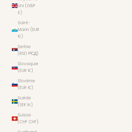
Uni (GBP
£)
Saint-
Marin (EUR
€)
Serbie
(RSD РСД)
Slovaquie
(EUR €)
Slovénie
(EUR €)
Suède
(SEK kr)
Suisse
(CHF CHF)