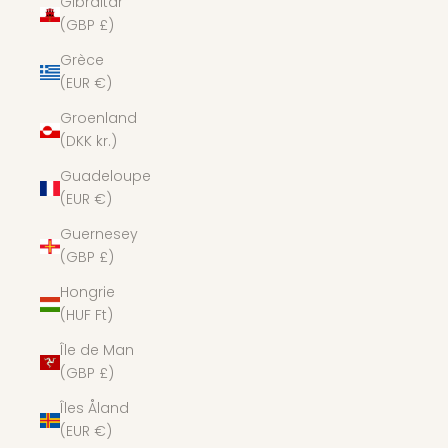
Gibraltar
(GBP £)
Grèce
(EUR €)
Groenland
(DKK kr.)
Guadeloupe
(EUR €)
Guernesey
(GBP £)
Hongrie
(HUF Ft)
Île de Man
(GBP £)
Îles Åland
(EUR €)