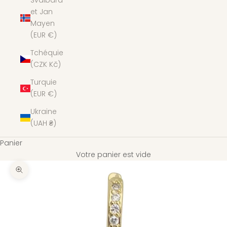
Svalbard
et Jan
Mayen
(EUR €)
Tchéquie
(CZK Kč)
Turquie
(EUR €)
Ukraine
(UAH ₴)
Panier
Votre panier est vide
Zoomer sur l'image