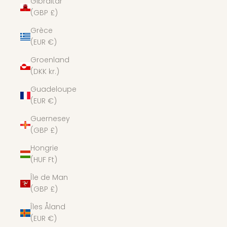
Gibraltar
(GBP £)
Grèce
(EUR €)
Groenland
(DKK kr.)
Guadeloupe
(EUR €)
Guernesey
(GBP £)
Hongrie
(HUF Ft)
Île de Man
(GBP £)
Îles Åland
(EUR €)