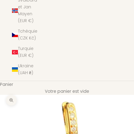
Svalbard
et Jan
Mayen
(EUR €)
Tchéquie
(CZK Kč)
Turquie
(EUR €)
Ukraine
(UAH ₴)
Panier
Votre panier est vide
Zoomer sur l'image