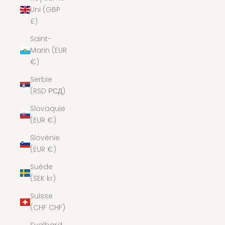
Uni (GBP
£)
Saint-
Marin (EUR
€)
Serbie
(RSD РСД)
Slovaquie
(EUR €)
Slovénie
(EUR €)
Suède
(SEK kr)
Suisse
(CHF CHF)