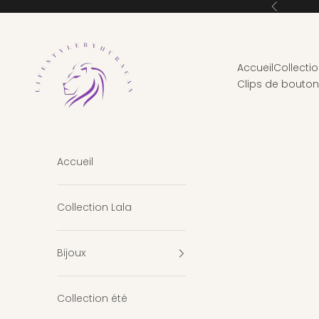
Passer au contenu
Précédent
Lifestylebyhuracan
Accueil
Collectio
Clips de bouto
Accueil
Collection Lala
Bijoux
Collection été