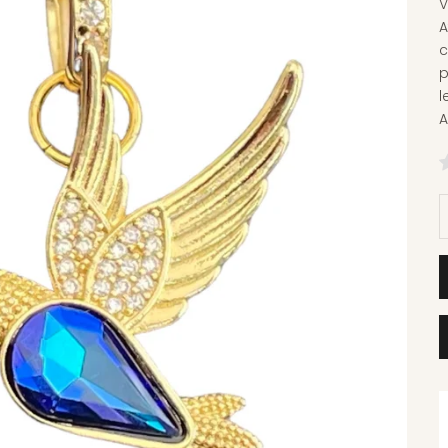
V
A
c
p
l
A
D