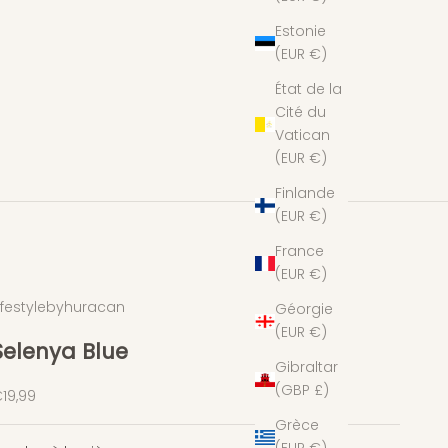
Estonie
(EUR €)
État de la
Cité du
Vatican
(EUR €)
Finlande
(EUR €)
France
(EUR €)
ifestylebyhuracan
Géorgie
(EUR €)
Selenya Blue
Gibraltar
(GBP £)
rix de vente
19,99
Grèce