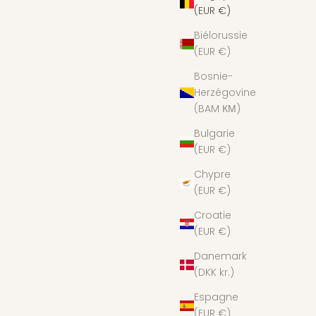
(EUR €)
Biélorussie
(EUR €)
Bosnie-
Herzégovine
(BAM КМ)
Bulgarie
(EUR €)
Chypre
(EUR €)
Croatie
(EUR €)
Danemark
(DKK kr.)
Espagne
(EUR €)