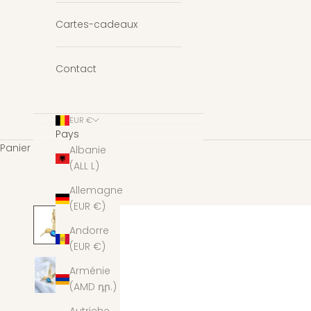
Cartes-cadeaux
Contact
EUR €
Pays
Panier
Albanie
(ALL L)
Allemagne
(EUR €)
Andorre
(EUR €)
Arménie
(AMD դր.)