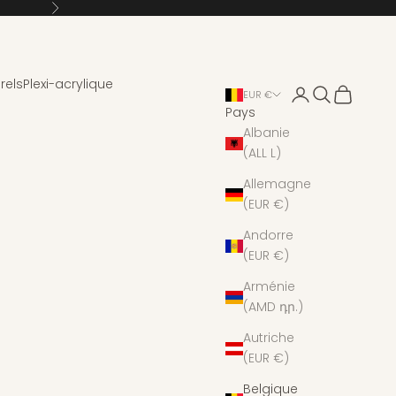
Suivant
rels
Plexi-acrylique
Connexion
Recherche
Panier
EUR €
Pays
Albanie
(ALL L)
Allemagne
(EUR €)
Andorre
(EUR €)
Arménie
(AMD դր.)
Autriche
(EUR €)
Belgique