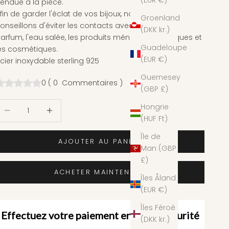
(EUR €)
endue à la pièce.
fin de garder l'éclat de vos bijoux, nous vous
Groenland
onseillons d'éviter les contacts avec le chlore, le
(DKK kr.)
arfum, l'eau salée, les produits ménagers, chimiques et
Guadeloupe
es cosmétiques.
(EUR €)
cier inoxydable sterling 925
Guernesey
0
(
0
Commentaires
)
(GBP £)
iminuer la quantité
Augmenter la quantité
Hongrie
(HUF Ft)
Île de
AJOUTER AU PANIER
Man (GBP
£)
ACHETER MAINTENANT
Îles Åland
(EUR €)
Îles Féroé
Effectuez votre paiement en toute sécurité
(DKK kr.)