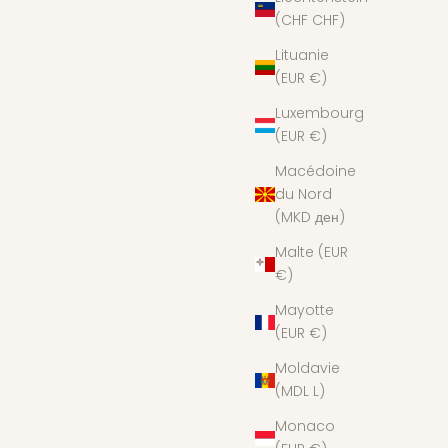
(CHF CHF)
Lituanie
(EUR €)
Luxembourg
(EUR €)
Macédoine
du Nord
(MKD ден)
Malte (EUR
€)
Mayotte
(EUR €)
Moldavie
(MDL L)
Monaco