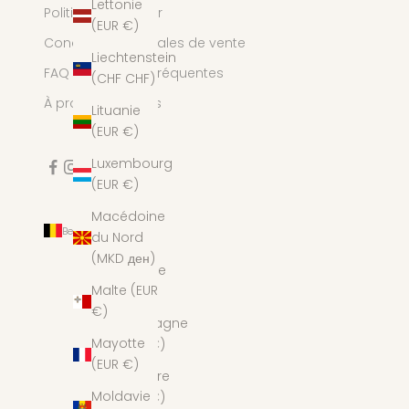
Lettonie
Politique de retour
(EUR €)
Conditions générales de vente
Liechtenstein
FAQ - Questions fréquentes
(CHF CHF)
À propos de Nous
Lituanie
(EUR €)
Luxembourg
(EUR €)
Macédoine
Belgique (EUR €)
du Nord
Pays
(MKD ден)
Albanie
Malte (EUR
(ALL L)
€)
Allemagne
Mayotte
(EUR €)
(EUR €)
Andorre
Moldavie
(EUR €)