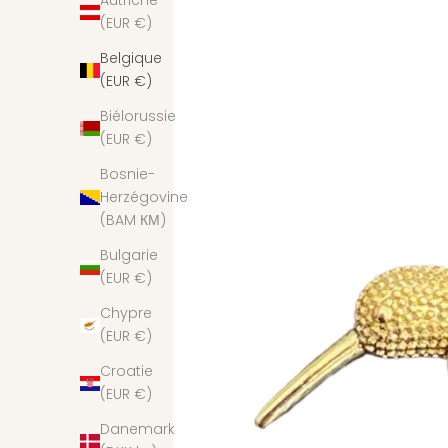
Autriche
(EUR €)
Belgique
(EUR €)
Biélorussie
(EUR €)
Bosnie-
Herzégovine
(BAM КМ)
Bulgarie
(EUR €)
Chypre
(EUR €)
Croatie
(EUR €)
Danemark