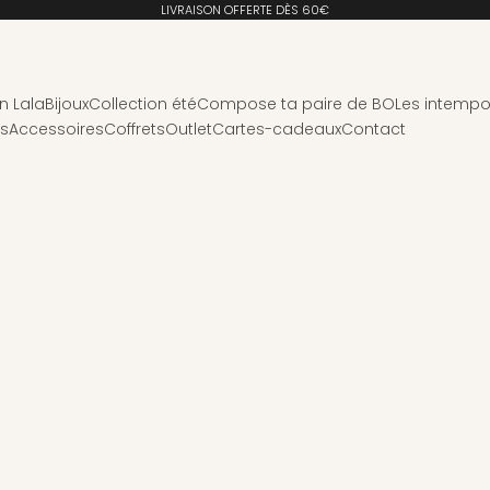
LIVRAISON OFFERTE DÈS 60€
n Lala
Bijoux
Collection été
Compose ta paire de BO
Les intempo
ns
Accessoires
Coffrets
Outlet
Cartes-cadeaux
Contact