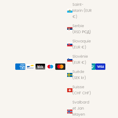
Saint-
Marin (EUR
€)
Serbie
(RSD РСД)
Slovaquie
(EUR €)
Slovénie
(EUR €)
Suède
(SEK kr)
Suisse
(CHF CHF)
Svalbard
et Jan
Mayen