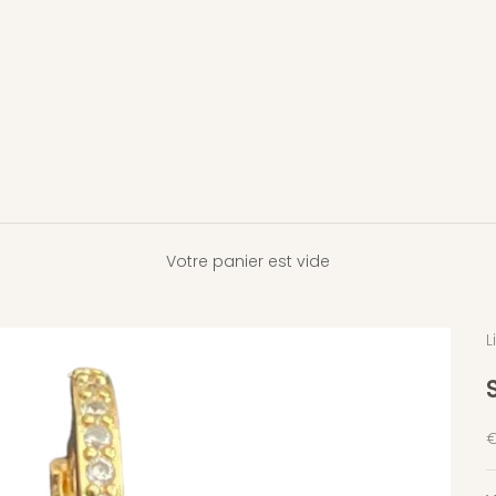
Votre panier est vide
L
P
€