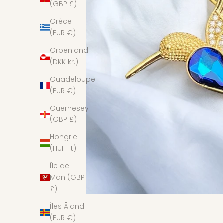
(GBP £)
Grèce
(EUR €)
Groenland
(DKK kr.)
Guadeloupe
(EUR €)
Guernesey
(GBP £)
Hongrie
(HUF Ft)
Île de
Man (GBP
£)
Îles Åland
(EUR €)