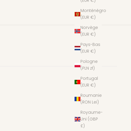
(EUR €)
Monténégro
(EUR €)
Norvège
(EUR €)
Pays-Bas
(EUR €)
Pologne
(PLN zł)
Portugal
(EUR €)
Roumanie
(RON Lei)
Royaume-
Uni (GBP
£)