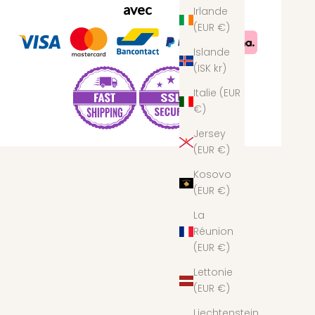
avec
Irlande
(EUR €)
Islande
(ISK kr)
Italie (EUR
€)
Jersey
(EUR €)
Kosovo
(EUR €)
La
Réunion
(EUR €)
Lettonie
(EUR €)
Liechtenstein