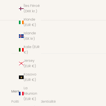
Îles Féroé
(DKK kr.)
Irlande
(EUR €)
Islande
(ISK kr)
Italie (EUR
€)
Jersey
(EUR €)
Kosovo
(EUR €)
La
Mentions légales
Réunion
(EUR €)
Politique de confidentialité