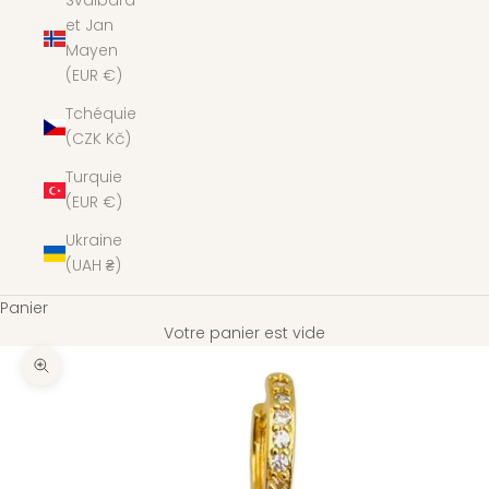
Svalbard
et Jan
Mayen
(EUR €)
Tchéquie
(CZK Kč)
Turquie
(EUR €)
Ukraine
(UAH ₴)
Panier
Votre panier est vide
Zoomer sur l'image