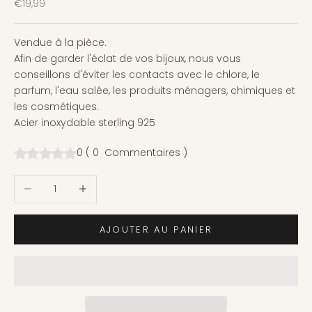
Prix de vente
€19,99
Vendue à la pièce.
Afin de garder l'éclat de vos bijoux, nous vous
conseillons d'éviter les contacts avec le chlore, le
parfum, l'eau salée, les produits ménagers, chimiques et
les cosmétiques.
Acier inoxydable sterling 925
0
(
0
Commentaires
)
Diminuer la quantité
Augmenter la quantité
AJOUTER AU PANIER