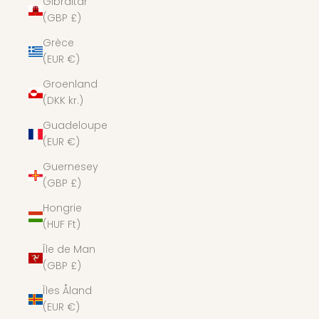
Gibraltar
(GBP £)
Grèce
(EUR €)
Groenland
(DKK kr.)
Guadeloupe
(EUR €)
Guernesey
(GBP £)
Hongrie
(HUF Ft)
Île de Man
(GBP £)
Îles Åland
(EUR €)