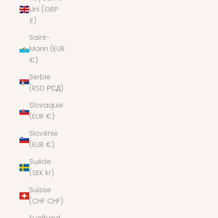
Uni (GBP
£)
Saint-
Marin (EUR
€)
Serbie
(RSD РСД)
Slovaquie
(EUR €)
Slovénie
(EUR €)
Suède
(SEK kr)
Suisse
(CHF CHF)