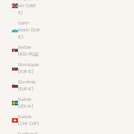
Uni (GBP
£)
Saint-
Marin (EUR
€)
Serbie
(RSD РСД)
Slovaquie
(EUR €)
Slovénie
(EUR €)
Suède
(SEK kr)
Suisse
(CHF CHF)