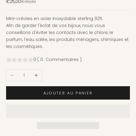
Prix de vente
Prix normal
€25,00
€39,99
Mini-créoles en acier inoxydable sterling 925.
Afin de garder l'éclat de vos bijoux, nous vous
conseillons d'éviter les contacts avec le chlore, le
parfum, l'eau salée, les produits ménagers, chimiques et
les cosmétiques.
0
(
0
Commentaires
)
Diminuer la quantité
Augmenter la quantité
AJOUTER AU PANIER