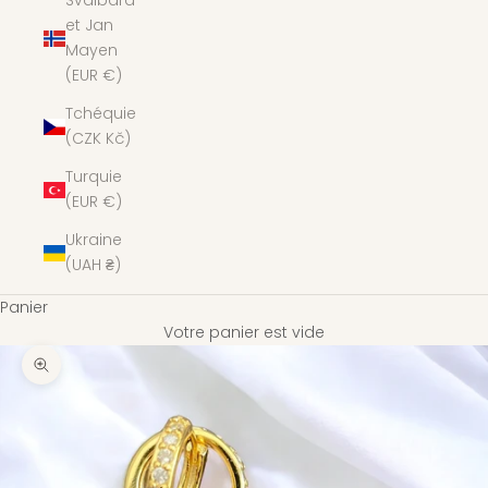
Svalbard
et Jan
Mayen
(EUR €)
Tchéquie
(CZK Kč)
Turquie
(EUR €)
Ukraine
(UAH ₴)
Panier
Votre panier est vide
Zoomer sur l'image