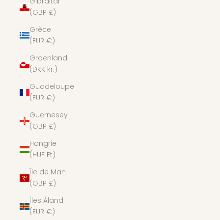
Gibraltar
(GBP £)
Grèce
(EUR €)
Groenland
(DKK kr.)
Guadeloupe
(EUR €)
Guernesey
(GBP £)
Hongrie
(HUF Ft)
Île de Man
(GBP £)
Îles Åland
(EUR €)