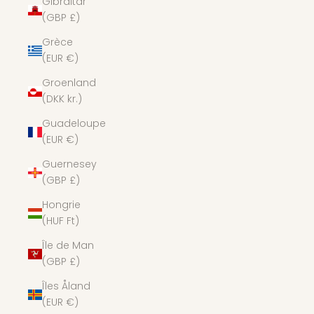
Gibraltar
(GBP £)
Grèce
(EUR €)
Groenland
(DKK kr.)
Guadeloupe
(EUR €)
Guernesey
(GBP £)
Hongrie
(HUF Ft)
Île de Man
(GBP £)
Îles Åland
(EUR €)