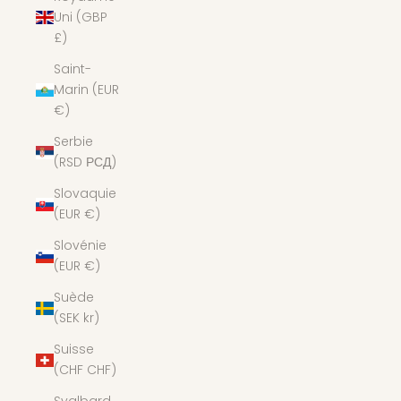
Uni (GBP
£)
Saint-
Marin (EUR
€)
Serbie
(RSD РСД)
Slovaquie
(EUR €)
Slovénie
(EUR €)
Suède
(SEK kr)
Suisse
(CHF CHF)