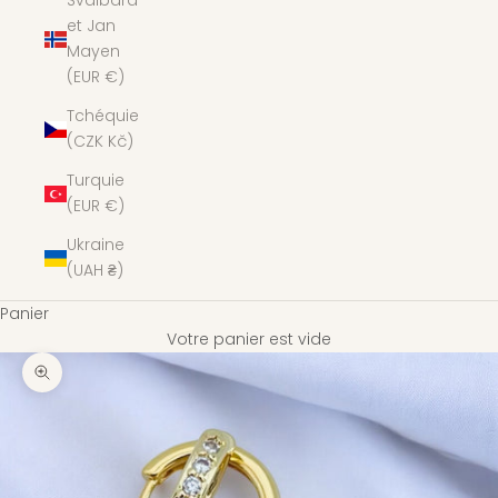
Svalbard
et Jan
Mayen
(EUR €)
Tchéquie
(CZK Kč)
Turquie
(EUR €)
Ukraine
(UAH ₴)
Panier
Votre panier est vide
Zoomer sur l'image