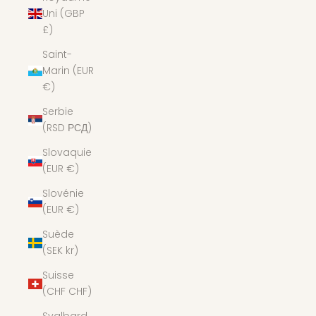
Uni (GBP
£)
Saint-
Marin (EUR
€)
Serbie
(RSD РСД)
Slovaquie
(EUR €)
Slovénie
(EUR €)
Suède
(SEK kr)
Suisse
(CHF CHF)