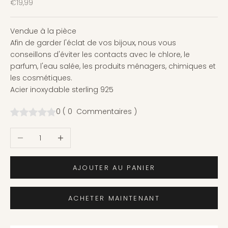
Prix de vente
€19,99
Vendue à la pièce
Afin de garder l'éclat de vos bijoux, nous vous
conseillons d'éviter les contacts avec le chlore, le
parfum, l'eau salée, les produits ménagers, chimiques et
les cosmétiques.
Acier inoxydable sterling 925
0
(
0
Commentaires
)
Diminuer la quantité
Augmenter la quantité
AJOUTER AU PANIER
ACHETER MAINTENANT