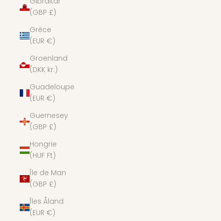
Gibraltar
(GBP £)
Grèce
(EUR €)
Groenland
(DKK kr.)
Guadeloupe
(EUR €)
Guernesey
(GBP £)
Hongrie
(HUF Ft)
Île de Man
(GBP £)
Îles Åland
(EUR €)