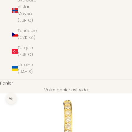
Svalbard
et Jan
Mayen
(EUR €)
Tchéquie
(CZK Kč)
Turquie
(EUR €)
Ukraine
(UAH ₴)
Panier
Votre panier est vide
Zoomer sur l'image