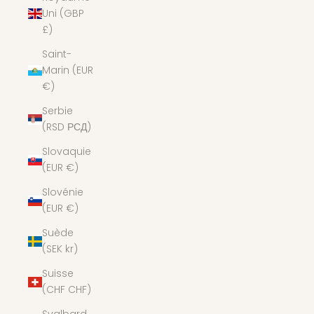
Uni (GBP
£)
Saint-
Marin (EUR
€)
Serbie
(RSD РСД)
Slovaquie
(EUR €)
Slovénie
(EUR €)
Suède
(SEK kr)
Suisse
(CHF CHF)