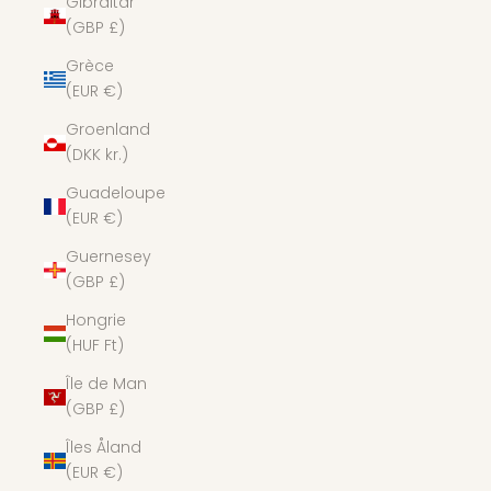
Gibraltar
(GBP £)
Grèce
(EUR €)
Groenland
(DKK kr.)
Guadeloupe
(EUR €)
Guernesey
(GBP £)
Hongrie
(HUF Ft)
Île de Man
(GBP £)
Îles Åland
(EUR €)