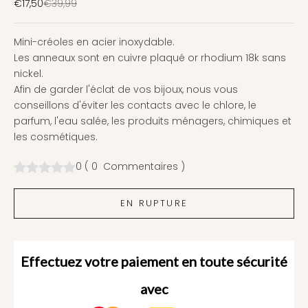
Prix de vente
Prix normal
€17,50
€39,99
Mini-créoles en acier inoxydable.
Les anneaux sont en cuivre plaqué or rhodium 18k sans
nickel.
Afin de garder l'éclat de vos bijoux, nous vous
conseillons d'éviter les contacts avec le chlore, le
parfum, l'eau salée, les produits ménagers, chimiques et
les cosmétiques.
0
(
0
Commentaires
)
EN RUPTURE
Effectuez votre paiement en toute sécurité
avec