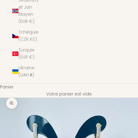
Svalbard
et Jan
Mayen
(EUR €)
Tchéquie
(CZK Kč)
Turquie
(EUR €)
Ukraine
(UAH ₴)
Panier
Votre panier est vide
Zoomer sur l'image